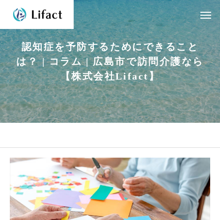
認
知
症
を
予
防
す
る
た
め
に
で
き
る
こ
と
は
？
|
コ
ラ
ム
|
広
島
市
で
訪
問
介
護
な
ら
【
株
式
会
社
L
i
f
a
c
t
】