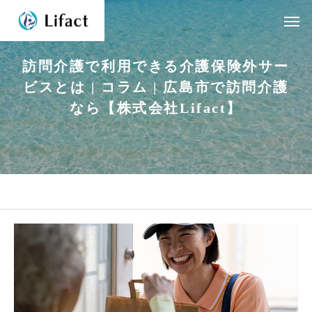
訪
問
介
護
で
利
用
で
き
る
介
護
保
険
外
サ
ー
ビ
ス
と
は
|
コ
ラ
ム
|
広
島
市
で
訪
問
介
護
な
ら
【
株
式
会
社
L
i
f
a
c
t
】