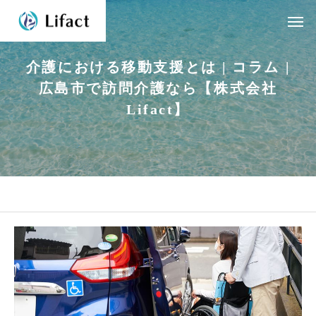
介
護
に
お
け
る
移
動
支
援
と
は
|
コ
ラ
ム
|
広
島
市
で
訪
問
介
護
な
ら
【
株
式
会
社
L
i
f
a
c
t
】